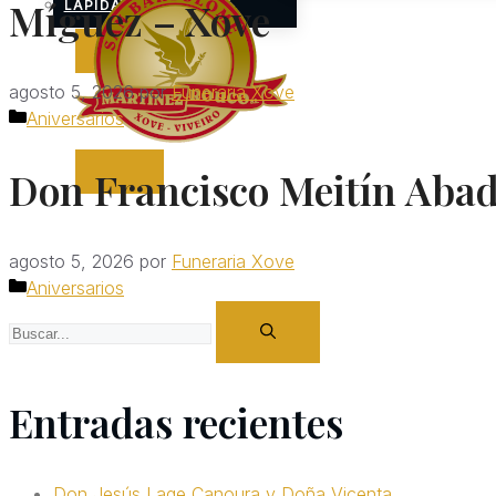
Míguez – Xove
LÁPIDAS
agosto 5, 2026
por
Funeraria Xove
Categorías
Aniversarios
Don Francisco Meitín Abad
agosto 5, 2026
por
Funeraria Xove
Categorías
Aniversarios
Buscar:
Entradas recientes
Don Jesús Lage Canoura y Doña Vicenta