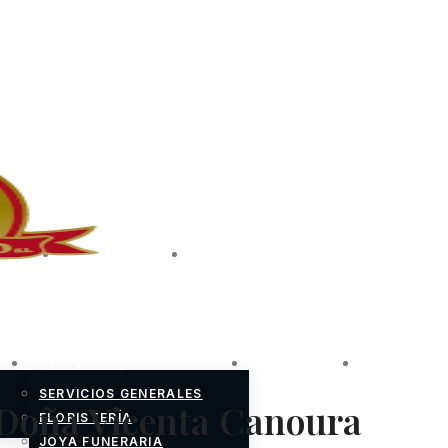
TERÍA
PREGUNTAS
CONTACTO
FRECUENTES
SERVICIOS
ESQUELAS
FLORISTE
SERVICIOS GENERALES
 Doña Vicenta Canoura
FLORISTERÍA
JOYA FUNERARIA