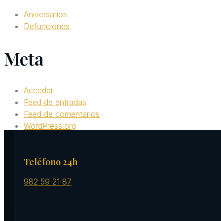
Aniversarios
Defunciones
Meta
Acceder
Feed de entradas
Feed de comentarios
WordPress.org
Teléfono 24h
982 59 21 87