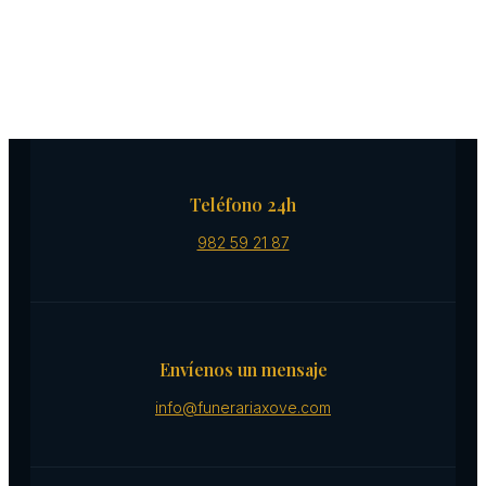
Teléfono 24h
982 59 21 87
Envíenos un mensaje
info@funerariaxove.com