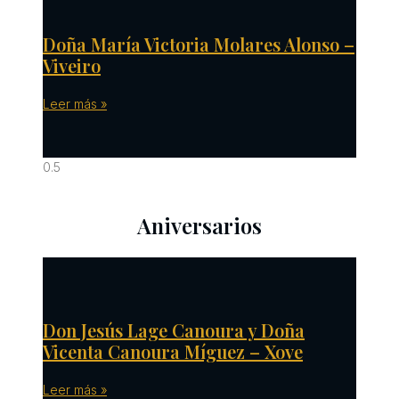
Doña María Victoria Molares Alonso –
Viveiro
Leer más »
Aniversarios
Don Jesús Lage Canoura y Doña
Vicenta Canoura Míguez – Xove
Leer más »