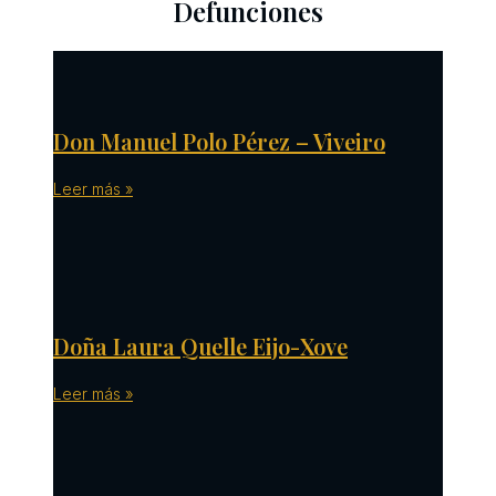
Defunciones
Don Manuel Polo Pérez – Viveiro
Leer más »
Doña Laura Quelle Eijo-Xove
Leer más »