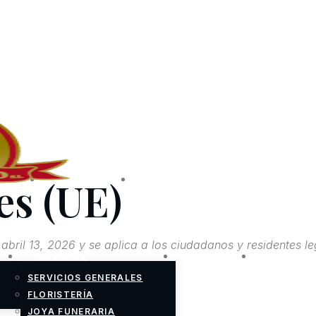
es (UE)
TERÍA
PREGUNTAS
CONTACTO
FRECUENTES
 abril 13, 2026 y se aplica a los ciudadanos y residentes l
SERVICIOS
ESQUELAS
FLORISTE
SERVICIOS GENERALES
FLORISTERÍA
JOYA FUNERARIA