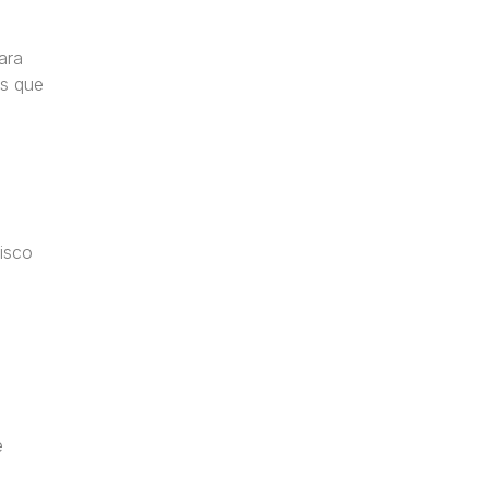
ara
os que
isco
e