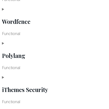
Consent
Wordfence
to
service
Functional
wordpress
Consent
Polylang
to
service
Functional
wordfence
Consent
iThemes Security
to
service
Functional