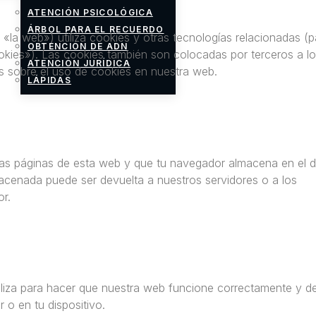
ATENCIÓN PSICOLÓGICA
ÁRBOL PARA EL RECUERDO
 «la web») utiliza cookies y otras tecnologías relacionadas (p
OBTENCIÓN DE ADN
kies»). Las cookies también son colocadas por terceros a l
ATENCIÓN JURÍDICA
 sobre el uso de cookies en nuestra web.
LÁPIDAS
as páginas de esta web y que tu navegador almacena en el d
macenada puede ser devuelta a nuestros servidores o a los
or.
iliza para hacer que nuestra web funcione correctamente y d
 o en tu dispositivo.