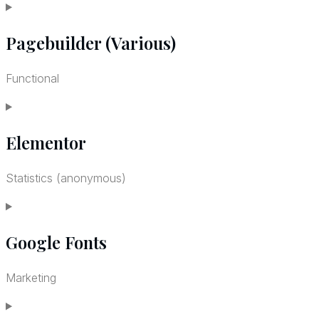
polylang
Consent
Pagebuilder (Various)
to
service
Functional
ithemes-
Consent
security
Elementor
to
service
Statistics (anonymous)
pagebuilder-
Consent
(various)
Google Fonts
to
service
Marketing
elementor
Consent