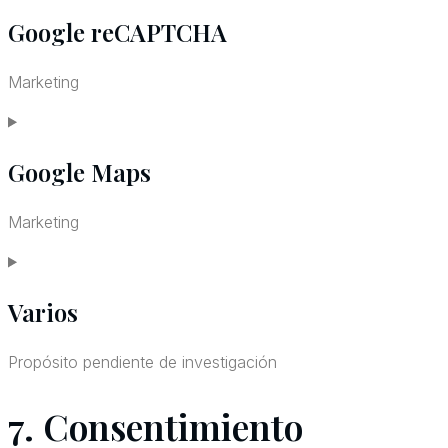
Google reCAPTCHA
to
service
Marketing
google-
Consent
fonts
Google Maps
to
service
Marketing
google-
Consent
recaptcha
Varios
to
service
Propósito pendiente de investigación
google-
Consent
7. Consentimiento
maps